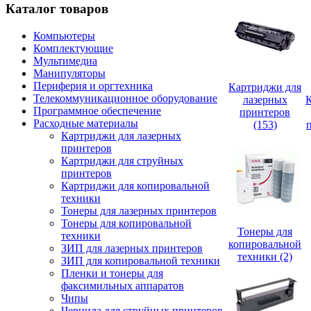
Каталог товаров
Компьютеры
Комплектующие
Мультимедиа
Манипуляторы
Периферия и оргтехника
Картриджи для
Телекоммуникационное оборудование
лазерных
Программное обеспечение
принтеров
Расходные материалы
(153)
Картриджи для лазерных
принтеров
Картриджи для струйных
принтеров
Картриджи для копировальной
техники
Тонеры для лазерных принтеров
Тонеры для копировальной
Тонеры для
техники
копировальной
ЗИП для лазерных принтеров
техники (2)
ЗИП для копировальной техники
Пленки и тонеры для
факсимильных аппаратов
Чипы
Чернила для струйных принтеров