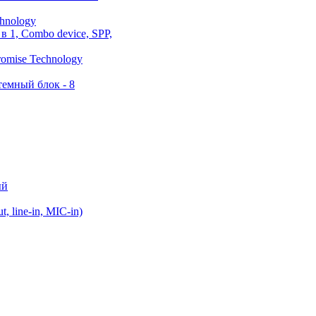
hnology
в 1, Combo device, SPP,
romise Technology
емный блок - 8
ый
t, line-in, MIC-in)