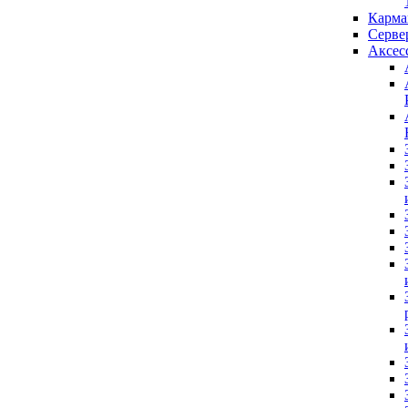
Карм
Серве
Аксес