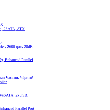
TX
in, 2SATA, ATX
B
ies, 2600 rpm, 28dB
P), Enhanced Parallel
ыми Часами, Чёрный
ller
USB/eSATA, 2xUSB,
nhanced Parallel Port