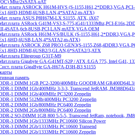
(OC) Mhz/2xSATA,uAT
Мат. плата ASROCK H61M-HVS (S-1155,H61,2*DDR3,VGA,PCI-
Ex1,6HD,HDMI,6USB,LAN,4*SATA2,m-ATX)
Мат. плата ASUS P8H67M-LX S1155, ATX, iX67
Мат.плата ASRock G41M-VS3,S-775,iG41/1333Mhz,PCI-E16x,2D
III,4SATA,6ch,8USB,PCI,LAN,mATX,VGA,OEM
Мат.плата ASRock H61M-VS/BULK (S-1155,H61,2*DDR3,VGA,PC
Ex1,6HD,6USB,LAN,4*SATA2,m-ATX)
Мат.плата ASROCK Z68 PRO3 GEN3(S-1155,Z68,4DDR3,VGA,PCI
Ex1,8HD,HDMI,6USB2/3,GLAN,6*SATA2/3,ATX
Мат.плата Elitegroup G31T-M9
Мат.плата Gigabyte GA-G41MT-S2P / ATX /LGA 775, Intel G41, 1
Сист. плата GigaByte GA-H67A-D3H-B3 S1155
карты
тивная память
DDR-1 DIMM 1GB PC2-3200/400MHz GOODRAM GR400D64L3
DDR-1 DIMM 1Gb/400MHz 3-3-3, Transcend JetRAM, JM388D643
DDR-1 DIMM 1Gb/400MHz PC3200 Zeppelin
DDR-1 DIMM 512Mb/400MHz PC3200 Zeppelin
DDR-2 DIMM 1Gb/800MHz PC6400 Zeppelin
DDR-2 DIMM 2Gb/800MHz PC6400 Zeppelin
DDR-2 SO-DIMM 1GB 800 5-5-5, Transcend JetRam, notebook, J
DDR-3 DIMM 1Gb/1333MHz PC10600 Silicon Power
DDR-3 DIMM 2Gb/1333MHz PC10600 Transend
DDR-3 DIMM 2Gb/1333MHz PC10600 Zeppelin