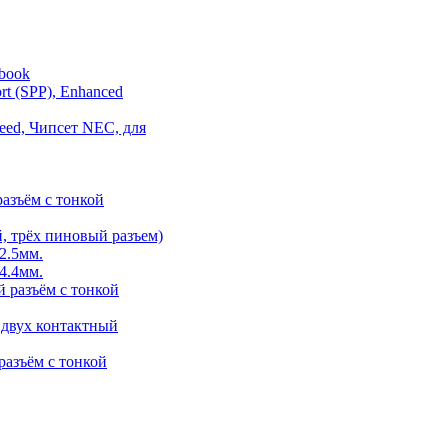
ebook
rt (SPP), Enhanced
eed, Чипсет NEC, для
разъём с тонкой
, трёх пиновый разъем)
2.5мм.
4.4мм.
й разъём с тонкой
 двух контактный
разъём с тонкой