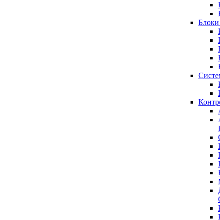
Блоки
Систе
Контр