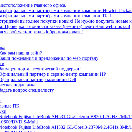
местоположение главного офиса.
я официальными партнёрами компании компании Hewlett-Packar
я официальными партнёрами компании компании Dell.
артриджей выгоднее покупки новых! Не нужно покупать новые 
а! Проверка готовности заказа (ремонта) через Наш web-портал!
лся свой web-портал! Добро пожаловать!
лка
Как вам наш дизайн?
Ваши пожелания и предложения по web-порталу
ти
Запущен портал технической поддержи!
Официальный партнёр и сервис-центр компании HP
Официальный партнёр компании Dell
ческая поддержка
Задать вопрос специалисту
ы
льные ПК
уки
Notebook Fujitsu LifeBook AH531 GL/Celeron-B820-1.7GHz 2Mb/15
10600/DVD S-Multi
Notebook Fujitsu LifeBook AH532 GL/Corei3-2370M-2.4GHz 3Mb/1