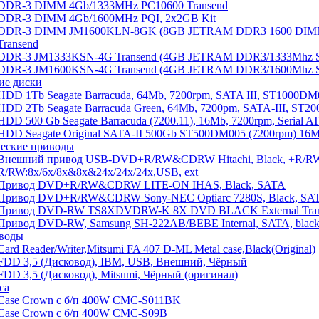
DDR-3 DIMM 4Gb/1333MHz PC10600 Transend
DDR-3 DIMM 4Gb/1600MHz PQI, 2x2GB Kit
DDR-3 DIMM JM1600KLN-8GK (8GB JETRAM DDR3 1600 DIMM
Transend
DDR-3 JM1333KSN-4G Transend (4GB JETRAM DDR3/1333Mhz 
DDR-3 JM1600KSN-4G Transend (4GB JETRAM DDR3/1600Mhz 
ие диски
HDD 1Tb Seagate Barracuda, 64Mb, 7200rpm, SATA III, ST1000DM0
HDD 2Tb Seagate Barracuda Green, 64Mb, 7200pm, SATA-III, ST2
HDD 500 Gb Seagate Barracuda (7200.11), 16Mb, 7200rpm, Serial A
HDD Seagate Original SATA-II 500Gb ST500DM005 (7200rpm) 16M
еские приводы
Внешний привод USB-DVD+R/RW&CDRW Hitachi, Black, +R/RW:
R/RW:8x/6x/8x&8x&24x/24x/24x,USB, ext
Привод DVD+R/RW&CDRW LITE-ON IHAS, Black, SATA
Привод DVD+R/RW&CDRW Sony-NEC Optiarc 7280S, Black, SA
Привод DVD-RW TS8XDVDRW-K 8X DVD BLACK External Tran
Привод DVD-RW, Samsung SH-222АВ/BEBE Internal, SATA, blac
воды
Card Reader/Writer,Mitsumi FA 407 D-ML Metal case,Black(Original)
FDD 3,5 (Дисковод), IBM, USB, Внешний, Чёрный
FDD 3,5 (Дисковод), Mitsumi, Чёрный (оригинал)
са
Case Crown c б/п 400W CMC-S011BK
Case Crown c б/п 400W CMC-S09B