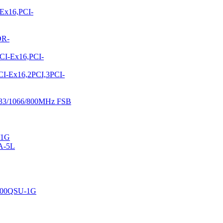
Ex16,PCI-
DR-
I-Ex16,PCI-
-Ex16,2PCI,3PCI-
333/1066/800MHz FSB
/1G
A-5L
M800QSU-1G