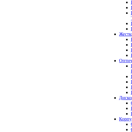
Жестк
Оптич
Диско
Корпу