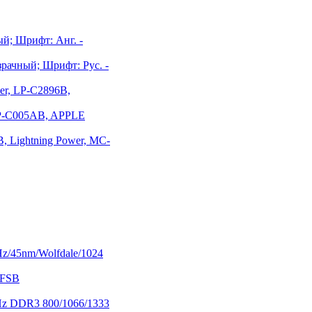
ый; Шрифт: Анг. -
зрачный; Шрифт: Рус. -
er, LP-C2896B,
 LP-C005AB, APPLE
В, Lightning Power, MC-
z/45nm/Wolfdale/1024
 FSB
Hz DDR3 800/1066/1333