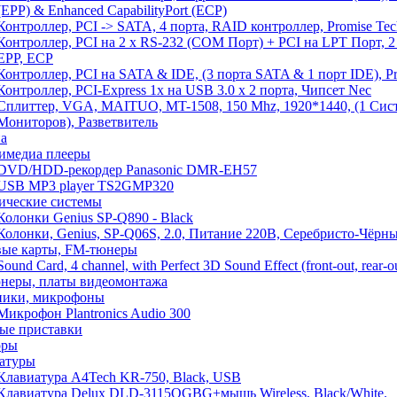
(EPP) & Enhanced CapabilityPort (ECP)
Контроллер, PCI -> SATA, 4 порта, RAID контроллер, Promise Tec
Контроллер, PCI на 2 x RS-232 (COM Порт) + PCI на LPT Порт, 2 
EPP, ECP
Контроллер, PCI на SATA & IDE, (3 порта SATA & 1 порт IDE), P
Контроллер, PCI-Express 1x на USB 3.0 x 2 порта, Чипсет Nec
Сплиттер, VGA, MAITUO, MT-1508, 150 Mhz, 1920*1440, (1 Сист
Мониторов), Разветвитель
а
имедиа плееры
DVD/HDD-рекордер Panasonic DMR-EH57
USB MP3 player TS2GMP320
ические системы
Колонки Genius SP-Q890 - Black
Колонки, Genius, SP-Q06S, 2.0, Питание 220В, Серебристо-Чёрн
вые карты, FM-тюнеры
Sound Card, 4 channel, with Perfect 3D Sound Effect (front-out, rear-ou
неры, платы видеомонтажа
ики, микрофоны
Микрофон Plantronics Audio 300
ые приставки
оры
атуры
Клавиатура A4Tech KR-750, Black, USB
Клавиатура Delux DLD-3115OGBG+мышь Wireless, Black/White.