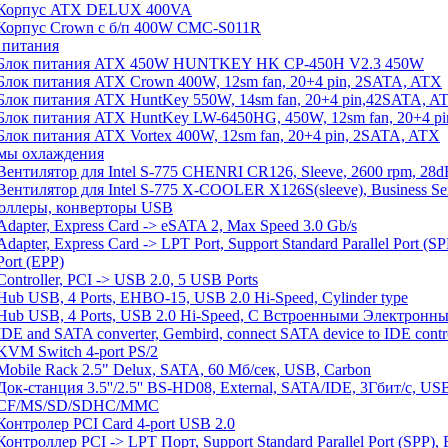
Корпус ATX DELUX 400VA
Корпус Crown c б/п 400W CMC-S011R
 питания
Блок питания ATX 450W HUNTKEY HK CP-450H V2.3 450W
Блок питания ATX Crown 400W, 12sm fan, 20+4 pin, 2SATA, ATX
Блок питания ATX HuntKey 550W, 14sm fan, 20+4 pin,42SATA, A
Блок питания ATX HuntKey LW-6450HG, 450W, 12sm fan, 20+4 p
Блок питания ATX Vortex 400W, 12sm fan, 20+4 pin, 2SATA, ATX
мы охлаждения
Вентилятор для Intel S-775 CHENRI CR126, Sleeve, 2600 rpm, 28d
Вентилятор для Intel S-775 X-COOLER X126S(sleeve), Business Ser
оллеры, конверторы USB
Adapter, Express Card -> eSATA 2, Max Speed 3.0 Gb/s
Adapter, Express Card -> LPT Port, Support Standard Parallel Port (SP
Port (EPP)
Controller, PCI -> USB 2.0, 5 USB Ports
Hub USB, 4 Ports, EHBO-15, USB 2.0 Hi-Speed, Cylinder type
Hub USB, 4 Ports, USB 2.0 Hi-Speed, С Встроенными Электронн
IDE and SATA converter, Gembird, connect SATA device to IDE contro
KVM Switch 4-port PS/2
Mobile Rack 2.5" Delux, SATA, 60 Мб/сек, USB, Carbon
Док-станция 3.5''/2.5'' BS-HD08, External, SATA/IDE, 3Гбит/с, 
CF/MS/SD/SDHC/MMC
Контролер PCI Card 4-port USB 2.0
Контроллер PCI -> LPT Порт, Support Standard Parallel Port (SPP), E