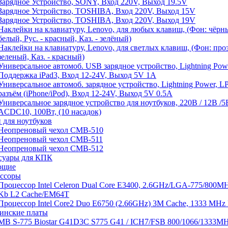
Зарядное Устройство, SONY, Вход 220V, Выход 19.5V
Зарядное Устройство, TOSHIBA, Вход 220V, Выход 15V
Зарядное Устройство, TOSHIBA, Вход 220V, Выход 19V
Наклейки на клавиатуру, Lenovo, для любых клавиш, (Фон: чёрн
белый, Рус. - красный, Каз. - зелёный)
Наклейки на клавиатуру, Lenovo, для светлых клавиш, (Фон: про
зеленый, Каз. - красный)
Универсальное автомоб. USB зарядное устройство, Lightning Pow
Поддержка iPad3, Вход 12-24V, Выход 5V 1A
Универсальное автомоб. зарядное устройство, Lightning Power,
разъём (iPhone/iPod), Вход 12-24V, Выход 5V 0.5A
Универсальное зарядное устройство для ноутбуков, 220В / 12В /5
ACDC10, 100Вт, (10 насадок)
 для ноутбуков
Неопреновый чехол СМВ-510
Неопреновый чехол СМВ-511
Неопреновый чехол СМВ-512
суары для КПК
ющие
ссоры
Процессор Intel Celeron Dual Core E3400, 2.6GHz/LGA-775/800MH
Kb L2 Cache/EM64T
Процессор Intel Core2 Duo E6750 (2.66GHz) 3M Cache, 1333 MHz
инские платы
MB S-775 Biostar G41D3C S775 G41 / ICH7/FSB 800/1066/1333M