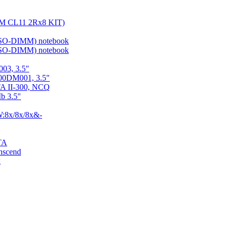
 CL11 2Rx8 KIT)
SO-DIMM) notebook
SO-DIMM) notebook
03, 3.5"
000DM001, 3.5"
TA II-300, NCQ
b 3.5"
8x/8x/8x&-
TA
scend
k