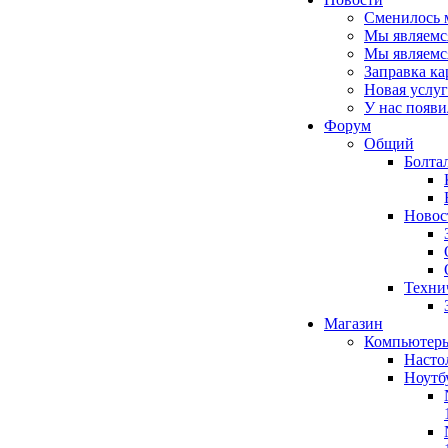
Сменилось 
Мы являемс
Мы являемс
Заправка к
Новая услуг
У нас появи
Форум
Общий
Болта
Новос
Техни
Магазин
Компьютер
Насто
Ноутб