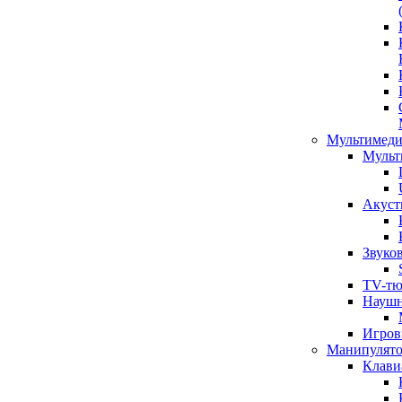
Мультимеди
Мульт
Акуст
Звуко
TV-тю
Наушн
Игров
Манипулят
Клави