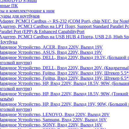
12800/DVD S-Multi
анные ПК
ры и комплектующие к ним
суары для ноутбуков
Adapter, PCMCI Cardbus -> RS-232 (COM Port), chip NEC, for Not
Адаптер, PCMCI Cardbus на LPT Порт, Support Standard Parallel Po
Parallel Port (EPP) & Enhanced CapabilityPort
Адаптер, PCMCI Cardbus на USB HUB 4 Порта, USB 2.0, High Sp
Ноутбука
Зарядное Устройство, ACER, Вход 220V, Выход 19V
Зарядное Устройство, ASUS, Вход 220V, Выход 19V
Зарядное Устройство, DELL, Вход 220V, Выход 19.5V, (Большой 
иголкой внутри)
Зарядное Устройство, DELL, Вход 220V, Выход 20V, (Квадратный
Зарядное Устройство, Fujitsu, Вход 220V, Выход 19V, Штекер 5.5*
Зарядное Устройство, Fujitsu, Вход 220V, Выход 19V, Штекер 6.5*
Зарядное Устройство, HP, Вход 220V, Выход 18.5V, 90W, (Большо
иголкой внутри)
Зарядное Устройство, HP, Вход 220V, Выход 18.5V, 90W, (Тонкий
разъём)
Зарядное Устройство, HP, Вход 220V, Выход 19V, 90W, (Большой 
иголкой внутри)
Зарядное Устройство, LENOVO, Вход 220V, Выход 20V
Зарядное Устройство, Samsung, Вход 220V, Выход 16V
Зарядное Устройство, SONY, Вход 220V, Выход 16V