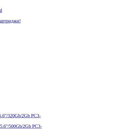
d
картриджи!
.6''/320Gb/2Gb PC3-
5.6''/500Gb/2Gb PC3-