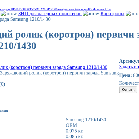
чн заряда HP-1005/1006/1505/M1120/M1522
Интерфейсный Кабель для KVM свичей 1,5 м
ЗИП для лазерных принтеров
Коротроны
аряда Samsung 1210/1430
й ролик (коротрон) первичн 
210/1430
Артику
Задать в
 Заряжающий ролик (коротрон) первичн заряда Samsung
Цена:
800
Количест
(0)
вания
Samsung 1210/1430
OEM
0.075 кг.
0.085 кг.