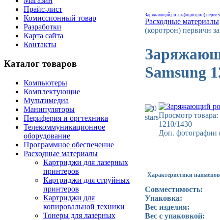
Магазин
Прайс-лист
Заряжающий ролик (коротрон) перви
Комиссионный товар
Расходные материалы
Разработки
(коротрон) первичн з
Карта сайта
Контакты
Заряжающи
Каталог товаров
Samsung 1
Компьютеры
Комплектующие
Мультимедиа
Манипуляторы
Просмотр товара:
Периферия и оргтехника
1210/1430
Телекоммуникационное
Доп. фотографии 
оборудование
Программное обеспечение
Расходные материалы
Картриджи для лазерных
принтеров
Характеристики наимено
Картриджи для струйных
принтеров
Совместимость:
Картриджи для
Упаковка:
копировальной техники
Вес изделия:
Тонеры для лазерных
Вес c упаковкой: