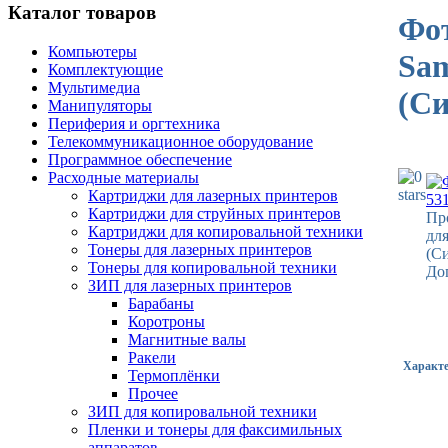
Каталог товаров
Фот
Компьютеры
Sa
Комплектующие
Мультимедиа
(Си
Манипуляторы
Периферия и оргтехника
Телекоммуникационное оборудование
Программное обеспечение
Расходные материалы
Картриджи для лазерных принтеров
Картриджи для струйных принтеров
Пр
Картриджи для копировальной техники
дл
Тонеры для лазерных принтеров
(С
Тонеры для копировальной техники
До
ЗИП для лазерных принтеров
Барабаны
Коротроны
Магнитные валы
Ракели
Характ
Термоплёнки
Прочее
ЗИП для копировальной техники
Пленки и тонеры для факсимильных
аппаратов