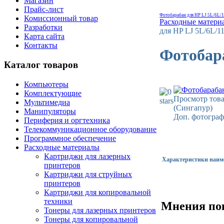
Магазин
Прайс-лист
Фотобарабан для HP LJ 5L/6L/1
Комиссионный товар
Расходные матери
Разработки
для HP LJ 5L/6L/1
Карта сайта
Контакты
Фотобара
Каталог товаров
Компьютеры
Комплектующие
Просмотр това
Мультимедиа
(Сингапур)
Манипуляторы
Доп. фотограф
Периферия и оргтехника
Телекоммуникационное оборудование
Программное обеспечение
Расходные материалы
Картриджи для лазерных
Характеристики наим
принтеров
Картриджи для струйных
принтеров
Картриджи для копировальной
техники
Мнения по
Тонеры для лазерных принтеров
Тонеры для копировальной