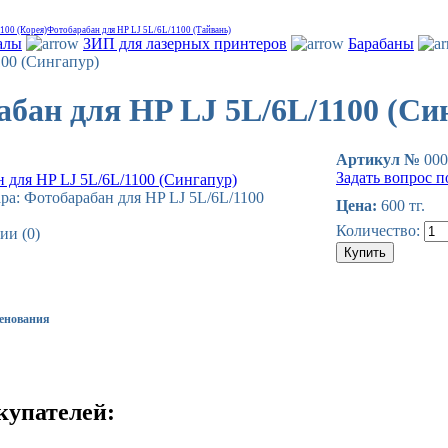
100 (Корея)
Фотобарабан для HP LJ 5L/6L/1100 (Тайвань)
алы
ЗИП для лазерных принтеров
Барабаны
100 (Сингапур)
бан для HP LJ 5L/6L/1100 (Си
Артикул №
000
Задать вопрос п
ра: Фотобарабан для HP LJ 5L/6L/1100
Цена:
600 тг.
Количество:
ии (0)
енования
купателей: