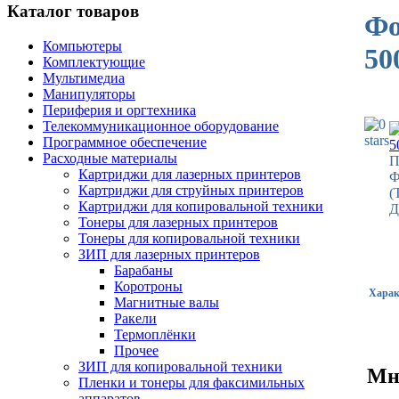
Каталог товаров
Фо
Компьютеры
50
Комплектующие
Мультимедиа
Манипуляторы
Периферия и оргтехника
Телекоммуникационное оборудование
Программное обеспечение
Расходные материалы
П
Картриджи для лазерных принтеров
Ф
Картриджи для струйных принтеров
(
Картриджи для копировальной техники
Д
Тонеры для лазерных принтеров
Тонеры для копировальной техники
ЗИП для лазерных принтеров
Барабаны
Коротроны
Харак
Магнитные валы
Ракели
Термоплёнки
Прочее
ЗИП для копировальной техники
Мн
Пленки и тонеры для факсимильных
аппаратов