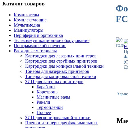
Каталог товаров
Фо
Компьютеры
FC
Комплектующие
Мультимедиа
Манипуляторы
Периферия и оргтехника
Телекоммуникационное оборудование
Программное обеспечение
Расходные материалы
П
Картриджи для лазерных принтеров
Ф
Картриджи для струйных принтеров
(
Картриджи для копировальной техники
До
Тонеры для лазерных принтеров
Тонеры для копировальной техники
ЗИП для лазерных принтеров
Барабаны
Коротроны
Харак
Магнитные валы
Ракели
Термоплёнки
Прочее
ЗИП для копировальной техники
Мне
Пленки и тонеры для факсимильных
аппаратов