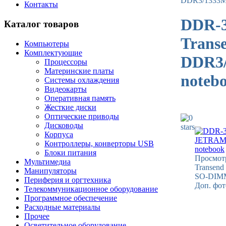
DDR3/1333M
Контакты
DDR-
Каталог товаров
Trans
Компьютеры
Комплектующие
DDR3
Процессоры
Материнские платы
noteb
Системы охлаждения
Видеокарты
Оперативная память
Жесткие диски
Оптические приводы
Дисководы
Корпуса
Контроллеры, конверторы USB
Блоки питания
Просмот
Мультимедиа
Transen
Манипуляторы
SO-DIMM
Периферия и оргтехника
Доп. фот
Телекоммуникационное оборудование
Программное обеспечение
Расходные материалы
Прочее
Осветительное оборудование