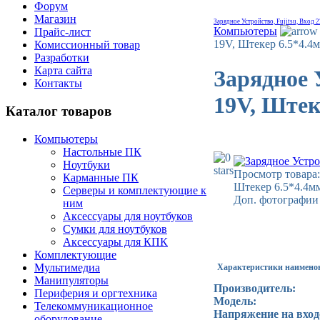
Форум
Магазин
Зарядное Устройство, Fujitsu, Вход 
Компьютеры
Прайс-лист
19V, Штекер 6.5*4.4м
Комиссионный товар
Разработки
Карта сайта
Зарядное 
Контакты
19V, Штек
Каталог товаров
Компьютеры
Настольные ПК
Ноутбуки
Просмотр товара:
Карманные ПК
Штекер 6.5*4.4м
Серверы и комплектующие к
Доп. фотографии 
ним
Аксессуары для ноутбуков
Сумки для ноутбуков
Аксессуары для КПК
Комплектующие
Мультимедиа
Характеристики наимено
Манипуляторы
Производитель:
Периферия и оргтехника
Модель:
Телекоммуникационное
Напряжение на входе
оборудование