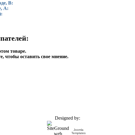
де, В:
, А:
):
пателей:
этом товаре.
е, чтобы оставить свое мнение.
Designed by:
Joomla
Templates