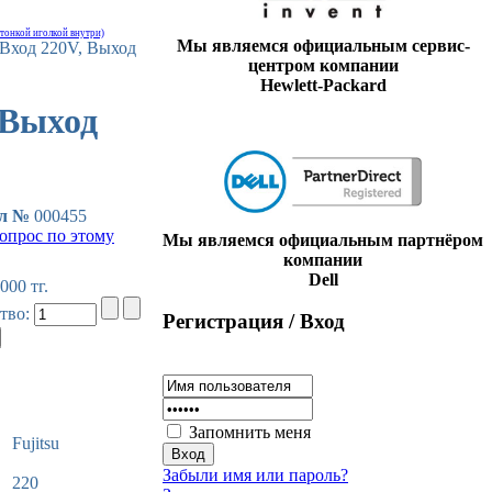
 тонкой иголкой внутри)
Мы являемся официальным сервис-
, Вход 220V, Выход
центром компании
Hewlett-Packard
 Выход
ул №
000455
вопрос по этому
Мы являемся официальным партнёром
компании
Dell
 000 тг.
тво:
Регистрация / Вход
Запомнить меня
Fujitsu
Забыли имя или пароль?
220