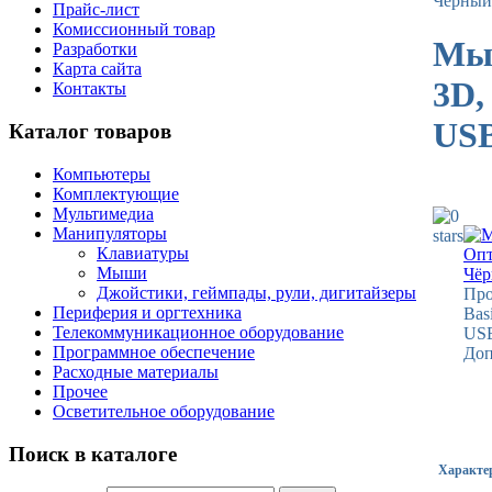
Чёрный
Прайс-лист
Комиссионный товар
Мыш
Разработки
Карта сайта
3D,
Контакты
USB
Каталог товаров
Компьютеры
Комплектующие
Мультимедиа
Манипуляторы
Клавиатуры
Мыши
Джойстики, геймпады, рули, дигитайзеры
Про
Периферия и оргтехника
Bas
Телекоммуникационное оборудование
USB
Программное обеспечение
Доп
Расходные материалы
Прочее
Осветительное оборудование
Поиск в каталоге
Характе