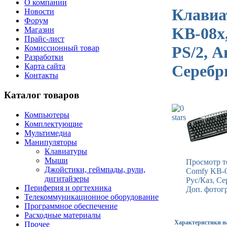
О компании
Клавиа
Новости
Форум
KB-08x
Магазин
Прайс-лист
PS/2, А
Комиссионный товар
Разработки
Карта сайта
Серебр
Контакты
Каталог товаров
Компьютеры
Комплектующие
Мультимедиа
Манипуляторы
Клавиатуры
Мыши
Просмотр то
Джойстики, геймпады, рули,
Comfy KB-0
дигитайзеры
Рус/Каз, С
Периферия и оргтехника
Доп. фотог
Телекоммуникационное оборудование
Программное обеспечение
Расходные материалы
Характеристики н
Прочее