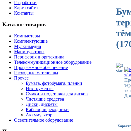
Разработки
Карта сайта
Бум
Контакты
тер
Каталог товаров
тём
Компьютеры
Комплектующие
(17
Мультимедиа
Манипуляторы
Периферия и оргтехника
Телекоммуникационное оборудование
Программное обеспечение
Расходные материалы
Прочее
Про
Бумага, фотобумага, пленки
тер
Инструменты
тка
Сумки и подставки для дисков
Доп
Чистящие средства
Диски, дискеты
Кабели, переходники
Аккумуляторы
Осветительное оборудование
Характе