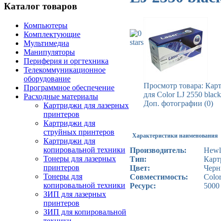
Каталог товаров
Компьютеры
Комплектующие
Мультимедиа
Манипуляторы
Периферия и оргтехника
Телекоммуникационное
оборудование
Просмотр товара: Ка
Программное обеспечение
для Color LJ 2550 black
Расходные материалы
Доп. фотографии (0)
Картриджи для лазерных
принтеров
Картриджи для
струйных принтеров
Характеристики наименования
Картриджи для
копировальной техники
Производитель:
Hewl
Тонеры для лазерных
Тип:
Карт
принтеров
Цвет:
Чер
Тонеры для
Совместимость:
Color
копировальной техники
Ресурс:
5000
ЗИП для лазерных
принтеров
ЗИП для копировальной
техники