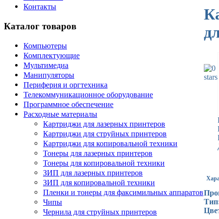
Контакты
К
Каталог товаров
д
Компьютеры
Комплектующие
Мультимедиа
Манипуляторы
Периферия и оргтехника
Телекоммуникационное оборудование
Программное обеспечение
Расходные материалы
Картриджи для лазерных принтеров
Картриджи для струйных принтеров
Картриджи для копировальной техники
Тонеры для лазерных принтеров
Тонеры для копировальной техники
ЗИП для лазерных принтеров
Хара
ЗИП для копировальной техники
Пленки и тонеры для факсимильных аппаратов
Про
Чипы
Тип
Цве
Чернила для струйных принтеров