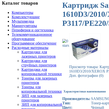
Каталог товаров
Картридж S
1610D3/201
Компьютеры
Комплектующие
P3117/PE220
Мультимедиа
Манипуляторы
Периферия и оргтехника
Телекоммуникационное
оборудование
Программное обеспечение
Расходные материалы
Картриджи для
лазерных принтеров
Картриджи для
струйных принтеров
Просмотр товара: Кар
Картриджи для
1610D3/2010/XEROX P
копировальной техники
Доп. фотографии (0)
Тонеры для лазерных
принтеров
Тонеры для
копировальной техники
Характеристики наименования
ЗИП для лазерных
Производитель:
SAMSUN
принтеров
Тип:
Тонер-кар
ЗИП для копировальной
Цвет:
Черный
техники