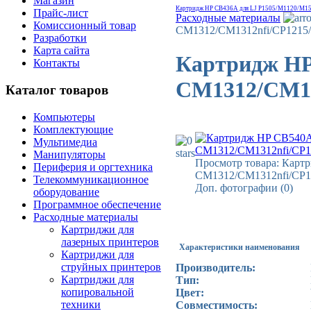
Магазин
Картридж HP CB436A для LJ P1505/M1120/M1
Прайс-лист
Расходные материалы
Комиссионный товар
CM1312/CM1312nfi/CP1215/C
Разработки
Карта сайта
Картридж HP 
Контакты
CM1312/CM131
Каталог товаров
Компьютеры
Комплектующие
Мультимедиа
Манипуляторы
Просмотр товара: Картр
Периферия и оргтехника
CM1312/CM1312nfi/CP12
Телекоммуникационное
Доп. фотографии (0)
оборудование
Программное обеспечение
Расходные материалы
Картриджи для
лазерных принтеров
Характеристики наименования
Картриджи для
струйных принтеров
Производитель:
Картриджи для
Тип:
копировальной
Цвет:
техники
Совместимость: