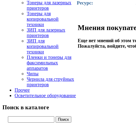
Тонеры для лазерных
Ресурс:
принтеров
Тонеры для
копировальной
техники
Мнения покупате
ЗИП для лазерных
принтеров
Еще нет мнений об этом т
ЗИП для
Пожалуйста, войдите, что
копировальной
техники
Пленки и тонеры для
факсимильных
аппаратов
Чипы
Чернила для струйных
принтеров
Прочее
Осветительное оборудование
Поиск в каталоге