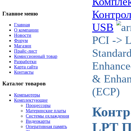
Компле
Контрол
Главное меню
USB
Главная
О компании
Новости
PCI -> 
Форум
Магазин
Standard
Прайс-лист
Комиссионный товар
Разработки
Enhanced
Карта сайта
Контакты
& Enhan
Каталог товаров
(ECP)
Компьютеры
Комплектующие
Процессоры
Контр
Материнские платы
Системы охлаждения
Видеокарты
LPT П
Оперативная память