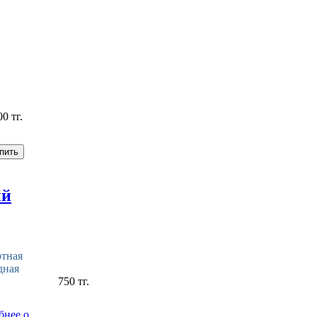
00 тг.
ый
тная
дная
750 тг.
бнее о