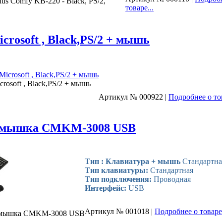
us Comfy KB-220 - Black, PS/2,
товаре...
crosoft , Black,PS/2 + мышь
rosoft , Black,PS/2 + мышь
Артикул № 000922 |
Подробнее о тов
и мышка CMKM-3008 USB
Тип : Клавиатура + мышь
Стандартна
Тип клавиатуры:
Стандартная
Тип подключения:
Проводная
Интерфейс:
USB
Артикул № 001018 |
Подробнее о товаре.
и мышка CMKM-3008 USB