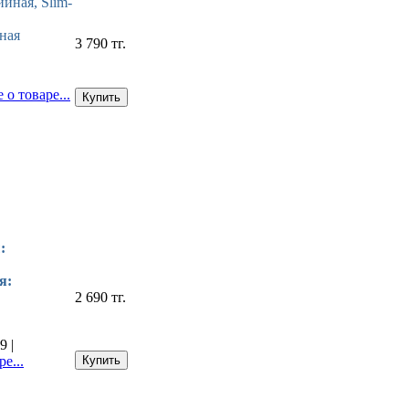
йная, Slim-
ная
3 790 тг.
о товаре...
:
я:
2 690 тг.
 |
е...