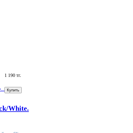
1 190 тг.
...
k/White.