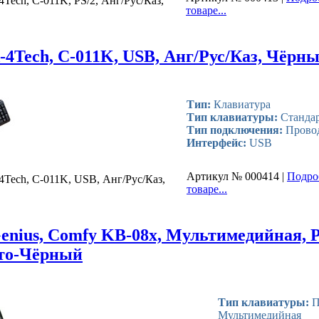
4Tech, C-011K, PS/2, Анг/Рус/Каз,
товаре...
-4Tech, C-011K, USB, Анг/Рус/Каз, Чёрн
Тип:
Клавиатура
Тип клавиатуры:
Стандар
Тип подключения:
Прово
Интерфейс:
USB
Артикул № 000414 |
Подро
4Tech, C-011K, USB, Анг/Рус/Каз,
товаре...
enius, Comfy KB-08x, Мультимедийная, P
сто-Чёрный
Тип клавиатуры:
П
Мультимедийная