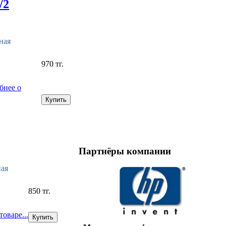
/2
ная
970 тг.
бнее о
Партнёры компании
ая
850 тг.
оваре...