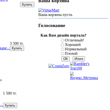
Ваша корзина
Ваша корзина пуста.
Голосование
Как Вам дизайн портала?
Отличный!
3 500 тг.
Хороший
аре...
Нормальный
Плохой
я
1 500 тг.
..