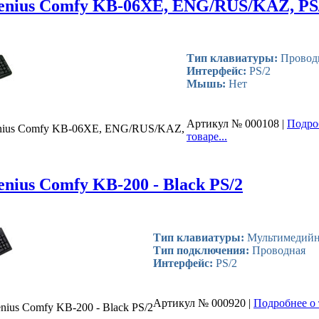
enius Comfy KB-06XE, ENG/RUS/KAZ, PS
Тип клавиатуры:
Провод
Интерфейс:
PS/2
Мышь:
Нет
Артикул № 000108 |
Подро
nius Comfy KB-06XE, ENG/RUS/KAZ,
товаре...
nius Comfy KB-200 - Black PS/2
Тип клавиатуры:
Мультимедийн
Тип подключения:
Проводная
Интерфейс:
PS/2
Артикул № 000920 |
Подробнее о т
nius Comfy KB-200 - Black PS/2