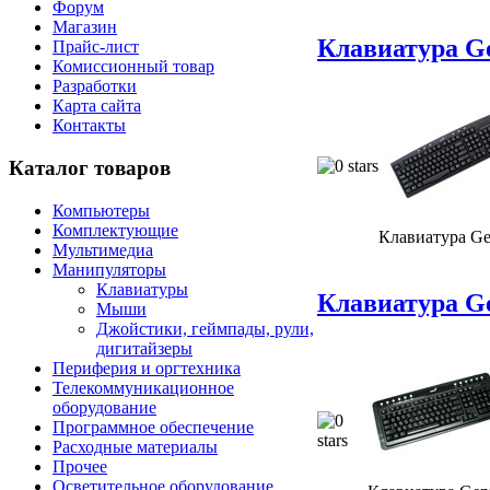
Форум
Магазин
Клавиатура Ge
Прайс-лист
Комиссионный товар
Разработки
Карта сайта
Контакты
Каталог товаров
Компьютеры
Комплектующие
Клавиатура Ge
Мультимедиа
Манипуляторы
Клавиатуры
Клавиатура Gen
Мыши
Джойстики, геймпады, рули,
дигитайзеры
Периферия и оргтехника
Телекоммуникационное
оборудование
Программное обеспечение
Расходные материалы
Прочее
Осветительное оборудование