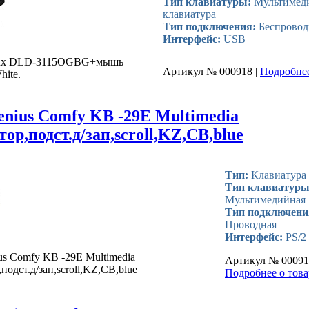
Тип клавиатуры:
Мультимеди
клавиатура
Тип подключения:
Беспровод
Интерфейс:
USB
lux DLD-3115OGBG+мышь
Артикул № 000918 |
Подробнее 
hite.
nius Comfy KB -29E Multimedia
ор,подст.д/зап,scroll,KZ,CB,blue
Тип:
Клавиатура
Тип клавиатуры
Мультимедийная
Тип подключени
Проводная
Интерфейс:
PS/2
us Comfy KB -29E Multimedia
Артикул № 000919
подст.д/зап,scroll,KZ,CB,blue
Подробнее о товар