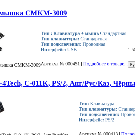
и мышка CMKM-3009
Тип : Клавиатура + мышь
Стандартная
Тип клавиатуры:
Стандартная
Тип подключения:
Проводная
Интерфейс:
USB
1 5
Артикул № 000451 |
Подробнее о товаре...
 мышка CMKM-3009
-4Tech, C-011K, PS/2, Анг/Рус/Каз, Чёрн
Тип:
Клавиатура
Тип клавиатуры:
Стандар
Тип подключения:
Прово
Интерфейс:
PS/2
Артикул № 000413 |
Подро