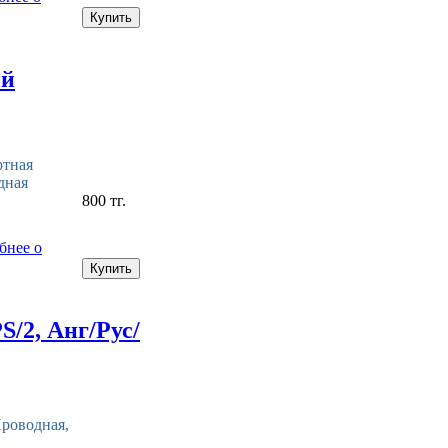
ый
тная
дная
800 тг.
бнее о
S/2, Анг/Рус/
роводная,