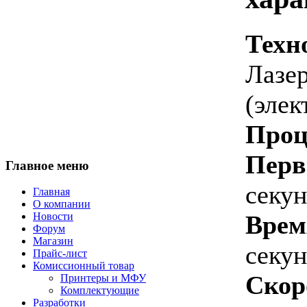
Техн
Лазе
(элек
Проц
Перв
Главное меню
секу
Главная
О компании
Врем
Новости
Форум
Магазин
секу
Прайс-лист
Комиссионный товар
Скор
Принтеры и МФУ
Комплектующие
Разработки