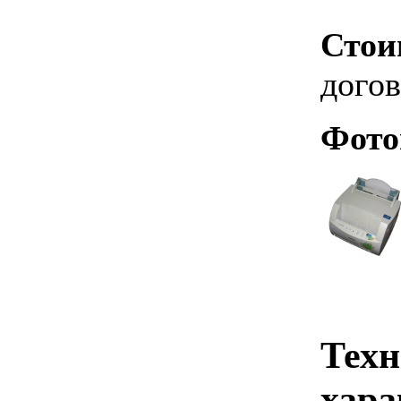
Стои
дого
Фото
Техн
хара