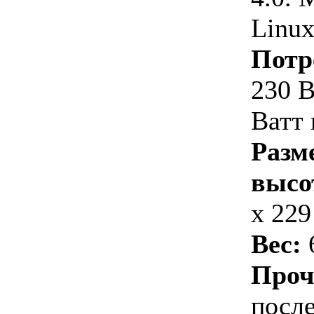
Linu
Потр
230 В
Ватт
Разм
высо
x 229
Вес:
6
Проч
после